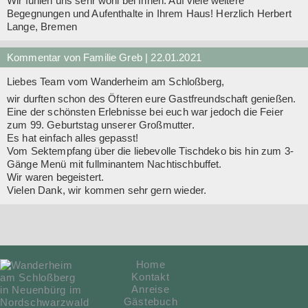
Wir fühlen uns sehr wohl bei Ihnen. Auf viele weitere
Begegnungen und Aufenthalte in Ihrem Haus! Herzlich Herbert
Lange, Bremen
Kommentar von Familie Greb |
22.01.2021
Liebes Team vom Wanderheim am Schloßberg,
wir durften schon des Öfteren eure Gastfreundschaft genießen.
Eine der schönsten Erlebnisse bei euch war jedoch die Feier
zum 99. Geburtstag unserer Großmutter.
Es hat einfach alles gepasst!
Vom Sektempfang über die liebevolle Tischdeko bis hin zum 3-
Gänge Menü mit fullminantem Nachtischbuffet.
Wir waren begeistert.
Vielen Dank, wir kommen sehr gern wieder.
Navigation
Home
überspringen
Kontakt
Anreise
Gästebuch