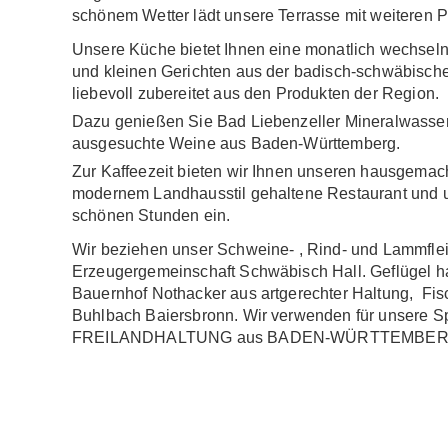
schönem Wetter lädt unsere Terrasse mit weiteren P
Unsere Küche bietet Ihnen eine monatlich wechsel
und kleinen Gerichten aus der badisch-schwäbisc
liebevoll zubereitet aus den Produkten der Region.
Dazu genießen Sie Bad Liebenzeller Mineralwasser,
ausgesuchte Weine aus Baden-Württemberg.
Zur Kaffeezeit bieten wir Ihnen unseren hausgemac
modernem Landhausstil gehaltene Restaurant und u
schönen Stunden ein.
Wir beziehen unser Schweine- , Rind- und Lammfle
Erzeugergemeinschaft Schwäbisch Hall. Geflügel h
Bauernhof Nothacker aus artgerechter Haltung, Fis
6
7
8
Buhlbach Baiersbronn. Wir verwenden für unsere 
FREILANDHALTUNG aus BADEN-WÜRTTEMBER