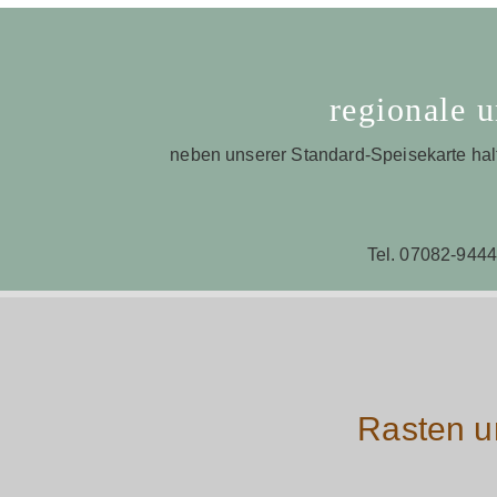
regionale u
neben unserer Standard-Speisekarte hal
Tel. 07082-9444
Rasten u