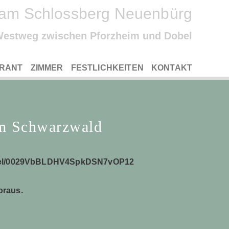
am Schlossberg Neuenbürg
Westweg zwischen Pforzheim und Dobel
RANT
ZIMMER
FESTLICHKEITEN
KONTAKT
im Schwarzwald
nnel/0029VbBLDHV4SpkDSN7vOP12
oraus.