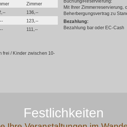
Buchung/Reservierung:
mmer
Zimmer
Mit Ihrer Zimmerreservierung, o
,--
136,--
Beherbergungsvertrag zu Stan
--
123,--
Bezahlung:
Bezahlung bar oder EC-Cash
--
111,--
 frei / Kinder zwischen 10-
Festlichkeiten
ie Ihre Veranstaltungen im Wand