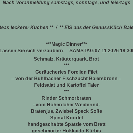
Nach Voranmeldung samstags, sonntags, und feiertags
 Beas leckerer Kuchen ** / ** EIS aus der GenussKüch Bai
***Magic Dinner***
-Lassen Sie sich verzaubern- SAMSTAG
07.11.2026
18,30
Schmalz, Kräuterquark, Brot
***
Geräuchertes Forellen Filet
– von der Buhlbacher Fischzucht Baiersbronn –
Feldsalat und Kartoffel Taler
***
Rinder Schmorbraten
–vom Hohenloher Weiderind-
Bratenjus, Zwiebel Speck Soße
Spinat Knödel
handgeschabte Spätzle vom Brett
geschmorter Hokkaido Kürbis