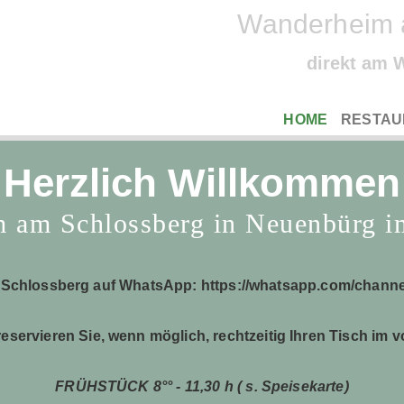
Wanderheim 
direkt am 
NAVIGATION
HOME
RESTAU
ÜBERSPRINGEN
Herzlich Willkommen
 am Schlossberg in Neuenbürg 
 Schlossberg auf WhatsApp:
https://whatsapp.com/cha
 reservieren Sie, wenn möglich, rechtzeitig Ihren Tisch im v
FRÜHSTÜCK
8°° - 11,30 h ( s. Speisekarte)